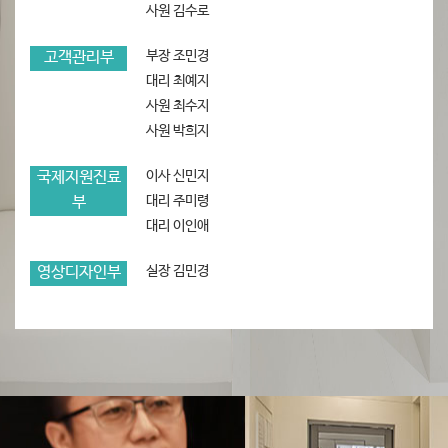
사원 김수로
부장 조민경
고객관리부
대리 최예지
사원 최수지
사원 박희지
이사 신민지
국제지원진료
대리 주미령
부
대리 이인애
실장 김민경
영상디자인부