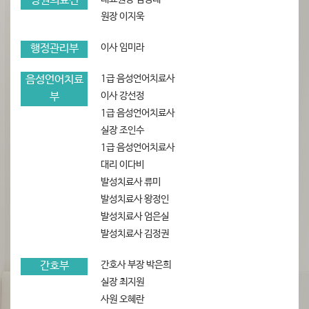
병원의료진
원장 이지욱
이사 임미라
행정관리부
총무
1급 음성언어치료사
음성언어치료
이사 강선정
부
1급 음성언어치료사
실장 조인수
1급 음성언어치료사
대리 이다비
발성치료사 류미
발성치료사 왕정인
발성치료사 엄은실
발성치료사 김정권
간호사 부장 박은희
간호부
실장 최지원
사원 오혜란