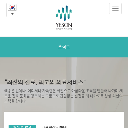
조
본
Toggle
문
직
navigat
내
용
도
바
로
가
기
조직도
“최선의 진료, 최고의 의료서비스”
예송은 언제나, 어디서나 가족같은 화합으로 아름다운 조직을 만들어 나가며
새
로운 진료 문화를 창조하는 그룹으로 끊임없는 발전을 해 나가도록 항상 최선의
노력을 합니다.
대표원장 김형태