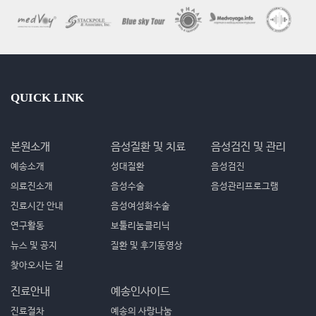
QUICK LINK
본원소개
음성질환 및 치료
음성검진 및 관리
예송소개
성대질환
음성검진
의료진소개
음성수술
음성관리프로그램
진료시간 안내
음성여성화수술
연구활동
보툴리눔클리닉
뉴스 및 공지
질환 및 후기동영상
찾아오시는 길
진료안내
예송인사이드
진료절차
예송의 사랑나눔