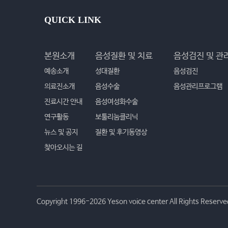
QUICK LINK
본원소개
음성질환 및 치료
음성검진 및 관
예송소개
성대질환
음성검진
의료진소개
음성수술
음성관리프로그램
진료시간 안내
음성여성화수술
연구활동
보툴리눔클리닉
뉴스 및 공지
질환 및 후기동영상
찾아오시는 길
Copyright 1996-2026 Yeson voice center All Rights Reserve