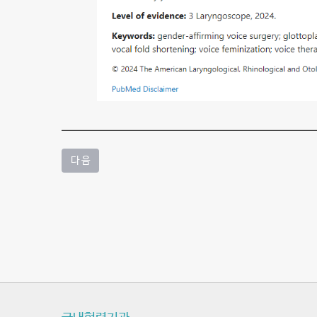
법
인
type
I
결
과
에
다 음
대
한
비
교
논