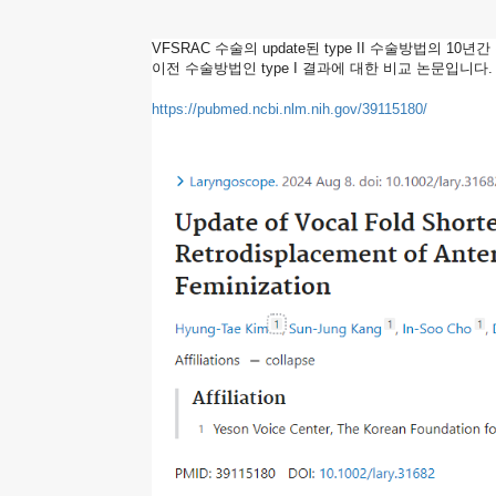
의
VFSRAC 수술의 update된 type II 수술방법의 1
이전 수술방법인 type I 결과에 대한 비교 논문입니다
10
https://pubmed.ncbi.nlm.nih.gov/39115180/
년
간
장
기
추
적
결
과
에