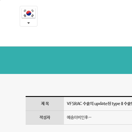
VFSRAC
본
문
수
내
용
술
바
로
의
가
update
기
된
type
II
수
제 목
VFSRAC 수술의 update된 type II
술
방
작성자
예송이비인후…
법