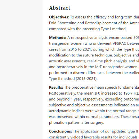
대
한
논
문
이
며,
이
전
수
술
방