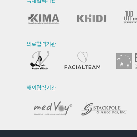
국내협력기관
문
-
최
신
의료협력기관
연
구
활
동
해외협력기관