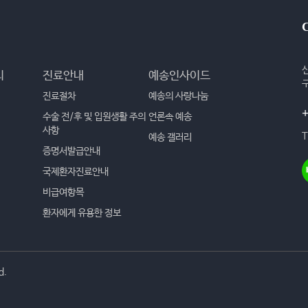
리
진료안내
예송인사이드
진료절차
예송의 사랑나눔
+
수술 전/후 및 입원생활 주의
언론속 예송
사항
T
예송 갤러리
증명서발급안내
국제환자진료안내
비급여항목
환자에게 유용한 정보
d.