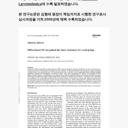
Laryngologica
에 수록 발표하였습니다.
인
본 연구논문은 김형태 원장이 책임저자로 시행한 연구로서
PDL
심사과정을 거쳐 2008년에 채택 수록되었습니다.
성
대
수
술
의
유
용
성
연