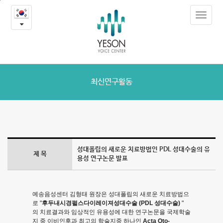
성
본
Toggle
문
대
navigat
내
용
폴
바
로
립
가
의
기
최신연구활동
새
로
운
성대폴립의 새로운 치료방법인 PDL 성대수술의 유
제 목
치
용성 연구논문 발표
료
예송음성센터 김형태 원장은 성대폴립의 새로운 치료방법으
방
로 "
후두내시경펄스다이레이져성대수술 (PDL 성대수술)
"
의 치료결과와 임상적인 유용성에 대한 연구논문을 국제학술
법
지 중 이비인후과 최고의 학술지중 하나인
Acta Oto-