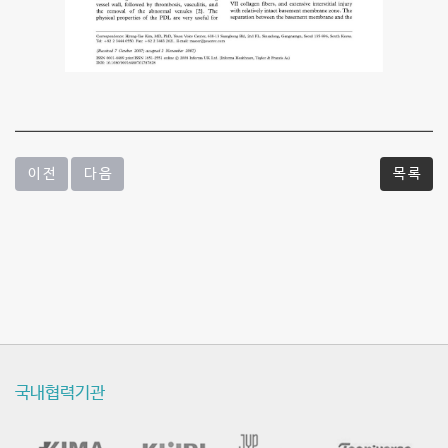
구
논
문
발
표
이 전
다 음
목 록
-
최
신
연
구
국내협력기관
활