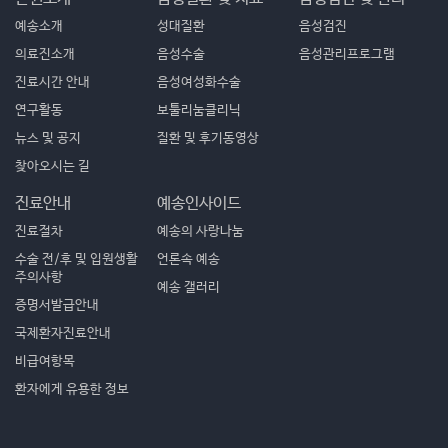
예송소개
성대질환
음성검진
의료진소개
음성수술
음성관리프로그램
진료시간 안내
음성여성화수술
연구활동
보툴리눔클리닉
뉴스 및 공지
질환 및 후기동영상
찾아오시는 길
진료안내
예송인사이드
진료절차
예송의 사랑나눔
수술 전/후 및 입원생활
언론속 예송
주의사항
예송 갤러리
증명서발급안내
국제환자진료안내
비급여항목
환자에게 유용한 정보