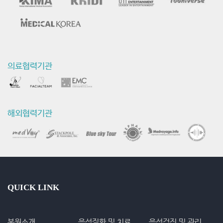
동
의료협력기관
해외협력기관
QUICK LINK
본원소개
음성질환 및 치료
음성검진 및 관리