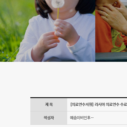
보
골
레
포
바
지
나
이
다,
제 목
[의료연수지원] 러시아 의료연수 수료
예
송
작성자
예송이비인후…