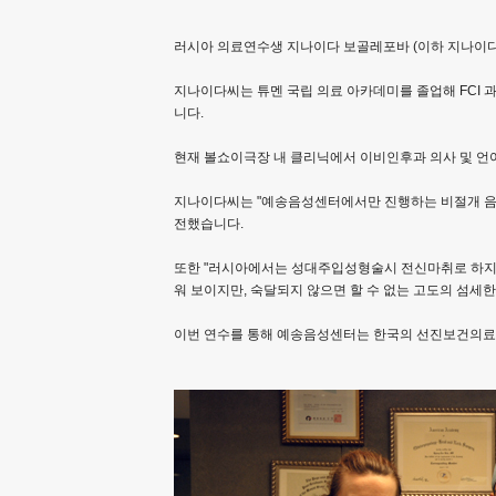
이
러시아 의료연수생 지나이다 보골레포바 (이하 지나이다
비
지나이다씨는 튜멘 국립 의료 아카데미를 졸업해 FCI
인
니다.
후
현재 볼쇼이극장 내 클리닉에서 이비인후과 의사 및 언
과
지나이다씨는 "예송음성센터에서만 진행하는 비절개 음성
음
전했습니다.
성
또한 "러시아에서는 성대주입성형술시 전신마취로 하지만
워 보이지만, 숙달되지 않으면 할 수 없는 고도의 섬세
센
이번 연수를 통해 예송음성센터는 한국의 선진보건의료
터
에
서