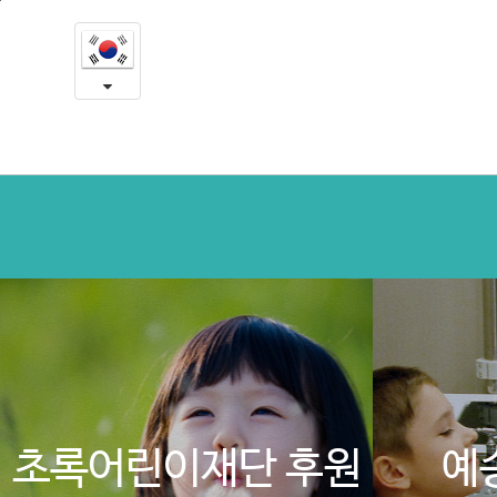
러
본
문
시
내
용
아
바
로
의
가
료
기
연
수
수
료
-
의
초록어린이재단 후원
예
사