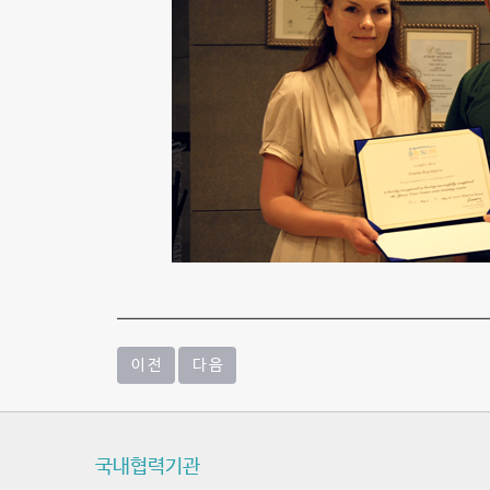
의
학
연
수
-
예
송
의
사
이 전
다 음
랑
나
눔
국내협력기관