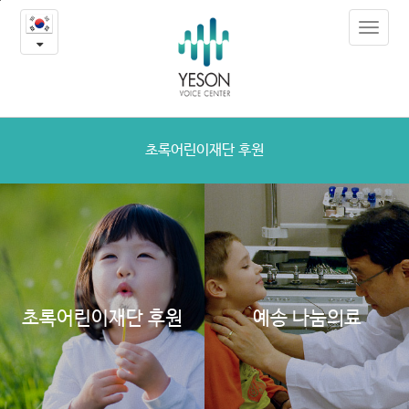
결
본
Toggle
문
식
navigat
내
용
아
바
로
동
가
도
기
초록어린이재단 후원
시
락
지
원
초록어린이재단 후원
예송 나눔의료
"혼
자
먹