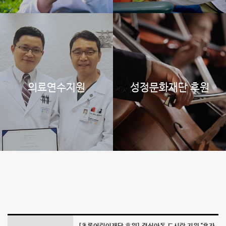
는
밥
상"
-
의료연수지원
성정문화재단 후원
예
송
의
사
랑
나
눔