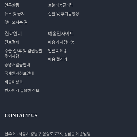
연구활동
보툴리눔클리닉
뉴스 및 공지
질환 및 후기동영상
찾아오시는 길
진료안내
예송인사이드
진료절차
예송의 사랑나눔
수술 전/후 및 입원생활
언론속 예송
주의사항
예송 갤러리
증명서발급안내
국제환자진료안내
비급여항목
환자에게 유용한 정보
CONTACT US
신주소 : 서울시 강남구 삼성로 773, 청담동 예송빌딩