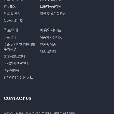
연구활동
보툴리눔클리닉
뉴스 및 공지
질환 및 후기동영상
찾아오시는 길
진료안내
예송인사이드
진료절차
예송의 사랑나눔
수술 전/후 및 입원생활
언론속 예송
주의사항
예송 갤러리
증명서발급안내
국제환자진료안내
비급여항목
환자에게 유용한 정보
CONTACT US
신주소 : 서울시 강남구 삼성로 773, 청담동 예송빌딩