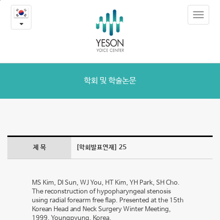
25
본
Toggle
문
-
navigat
내
용
학
바
로
회
가
및
기
학회 및 학술논문
학
술
논
제 목
[학회발표연재] 25
문
MS Kim, DI Sun, WJ You, HT Kim, YH Park, SH Cho.
The reconstruction of hypopharyngeal stenosis
using radial forearm free flap. Presented at the 15th
Korean Head and Neck Surgery Winter Meeting,
1999, Youngpyung, Korea.