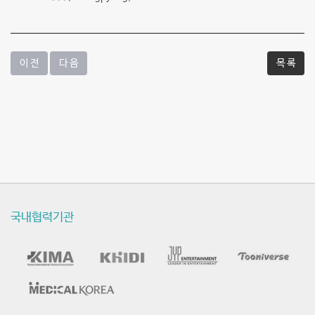
이 전
다 음
목 록
국내협력기관