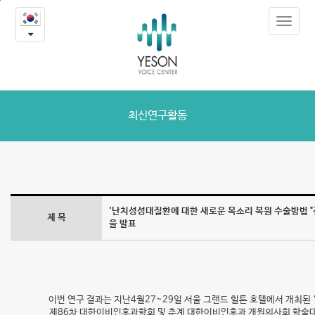
'난
본
Toggle
문
치
navigat
내
용
성
바
로
성
가
대
기
최신연구활동
질
환
에
'난치성성대질환에 대한 새로운 목소리 복원 수술방법 
제 목
대
을 발표
한
새
이번 연구 결과는 지난4월27~29일 서울 그랜드 힐튼 호텔에서 개최된 ‘
로
제86차 대한이비인후과학회 및 춘계 대한이비인후과 개원의사회 학술