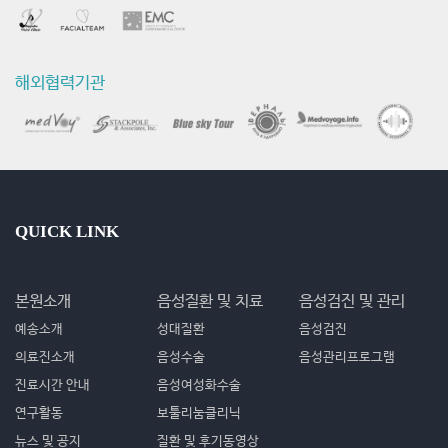
신
연
구
해외협력기관
활
동
QUICK LINK
본원소개
음성질환 및 치료
음성검진 및 관리
예송소개
성대질환
음성검진
의료진소개
음성수술
음성관리프로그램
진료시간 안내
음성여성화수술
연구활동
보툴리눔클리닉
뉴스 및 공지
질환 및 후기동영상