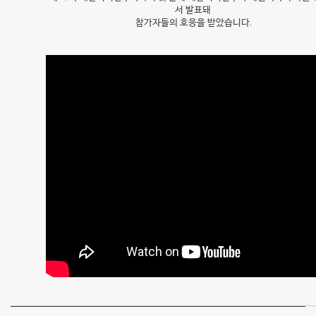
서 발표돼
운
참가자들의 호응을 받았습니다.
목
소
리
복
원
수
술
방
법
"전