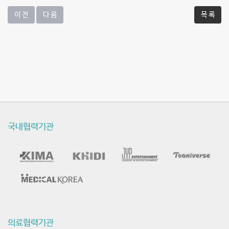
진
이 전
다 음
목 록
점
막
피
판
술"
을
국내협력기관
발
표
-
최
의료협력기관