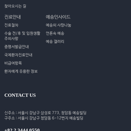
찾아오시는 길
진료안내
예송인사이드
진료절차
예송의 사랑나눔
수술 전/후 및 입원생활
언론속 예송
주의사항
예송 갤러리
증명서발급안내
국제환자진료안내
비급여항목
환자에게 유용한 정보
CONTACT US
신주소 : 서울시 강남구 삼성로 773, 청담동 예송빌딩
구주소 : 서울시 강남구 청담동 6-12번지 예송빌딩
+82 2 3444 0550