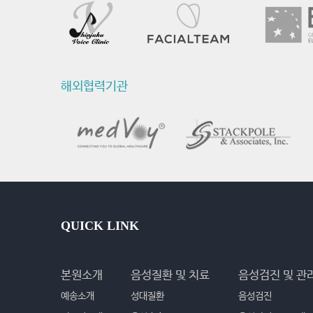
해외협력기관
QUICK LINK
본원소개
음성질환 및 치료
음성검진 및 관
예송소개
성대질환
음성검진