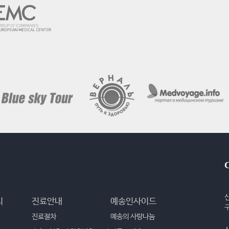
리
진료안내
예송인사이드
진료절차
예송의 사랑나눔