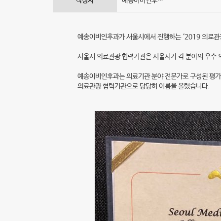
작성자
예송이비인후…
의
료
예송이비인후과가 서울시에서 진행하는 ‘2019 의료
관
서울시 의료관광 협력기관은 서울시가 각 분야의 우수 
광
예송이비인후과는 의료기관 분야 전문가로 구성된 평가위원회
의료관광 협력기관으로 당당히 이름을 올렸습니다.
협
력
기
관
선
정
-