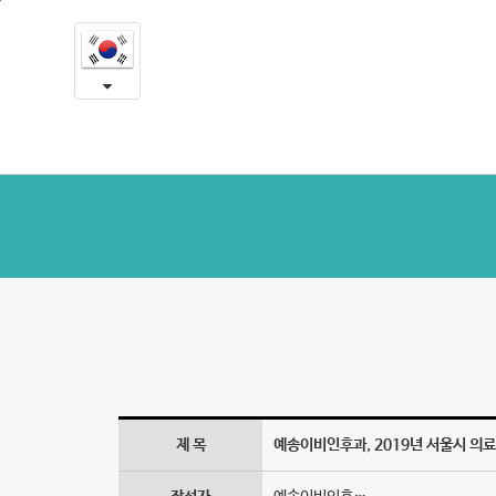
예
본
문
송
내
용
이
바
로
비
가
인
기
후
과,
2019
년
서
울
제 목
예송이비인후과, 2019년 서울시 의
시