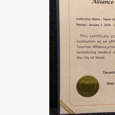
뉴
스
및
공
지