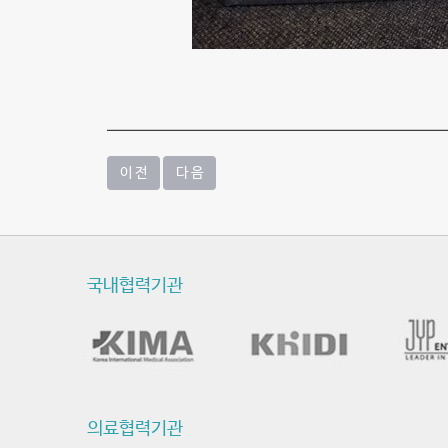
이 전
다 음
국내협력기관
의료협력기관