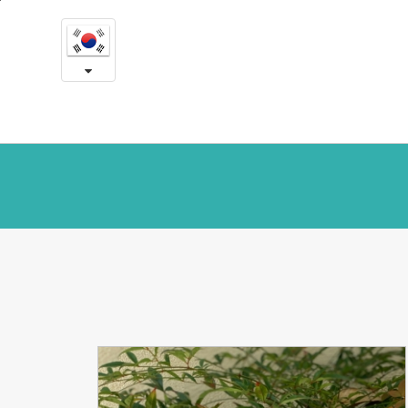
뉴
본
문
스
내
용
및
바
로
공
가
지
기