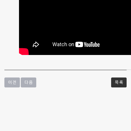
리
떨
림
의
변
화
-
질
이 전
다 음
목 록
환
및
수