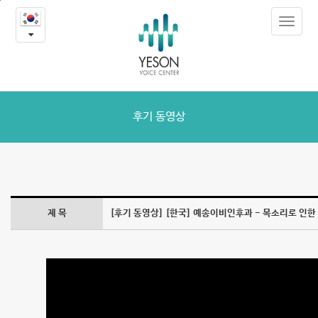
[한
본
Toggle
문
국]
navigat
내
용
예
바
로
송
가
이
기
후기 동영상
비
인
후
제 목
[후기 동영상] [한국] 예송이비인후과 - 목소리로 인한
과
-
목
소