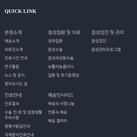
QUICK LINK
본원소개
음성질환 및 치료
음성검진 및 관리
예송소개
성대질환
음성검진
의료진소개
음성수술
음성관리프로그램
진료시간 안내
음성여성화수술
연구활동
보툴리눔클리닉
뉴스 및 공지
질환 및 후기동영상
찾아오시는 길
진료안내
예송인사이드
진료절차
예송의 사랑나눔
수술 전/후 및 입원생활
언론속 예송
주의사항
예송 갤러리
증명서발급안내
국제환자진료안내