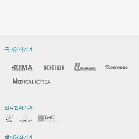
수
술
동
영
국내협력기관
상
의료협력기관
해외협력기관