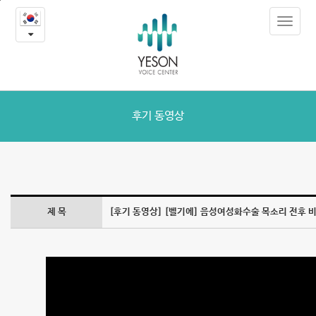
[벨
본
Toggle
문
기
navigat
내
용
에]
바
로
음
가
성
기
후기 동영상
여
성
화
제 목
[후기 동영상] [벨기에] 음성여성화수술 목소리 전후 
수
술
목
소