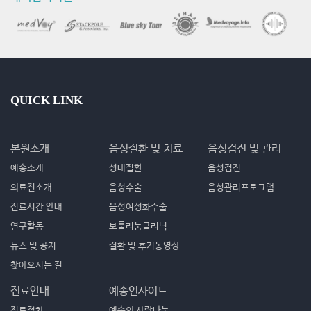
QUICK LINK
본원소개
음성질환 및 치료
음성검진 및 관리
예송소개
성대질환
음성검진
의료진소개
음성수술
음성관리프로그램
진료시간 안내
음성여성화수술
연구활동
보툴리눔클리닉
뉴스 및 공지
질환 및 후기동영상
찾아오시는 길
진료안내
예송인사이드
진료절차
예송의 사랑나눔