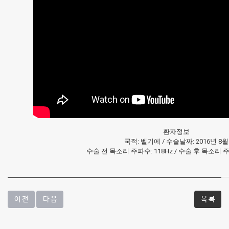
리
전
후
비
교
영
환자정보
상
국적: 벨기에 / 수술날짜: 2016년 8월
수술 전 목소리 주파수: 118Hz / 수술 후 목소리 주파
-
질
환
이 전
다 음
목 록
및