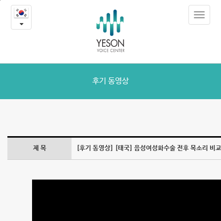
[태
본
Toggle
문
국]
navigat
내
용
음
바
로
성
가
여
기
후기 동영상
성
화
수
제 목
[후기 동영상] [태국] 음성여성화수술 전후 목소리 비
술
전
후
목