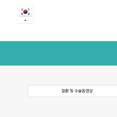
질
본
문
환
내
용
및
바
로
수
가
술
기
동
영
상
질환 및 수술동영상