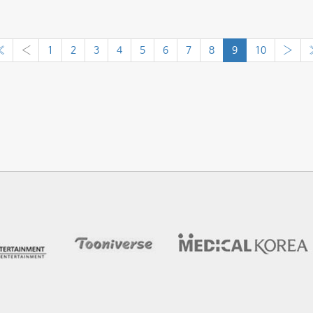
«
‹
1
2
3
4
5
6
7
8
9
10
›