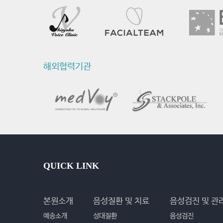
해외협력기관
QUICK LINK
본원소개
음성질환 및 치료
음성검진 및 관
예송소개
성대질환
음성검진