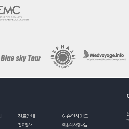
리
진료안내
예송인사이드
진료절차
예송의 사랑나눔