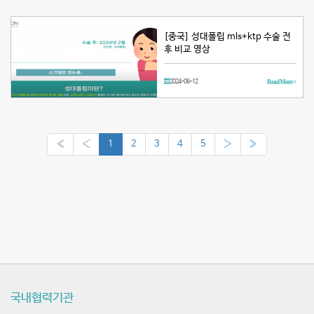
[중국] 성대폴립 mls+ktp 수술 전
후 비교 영상
2024-06-12
Read More >
«
‹
1
2
3
4
5
›
»
국내협력기관