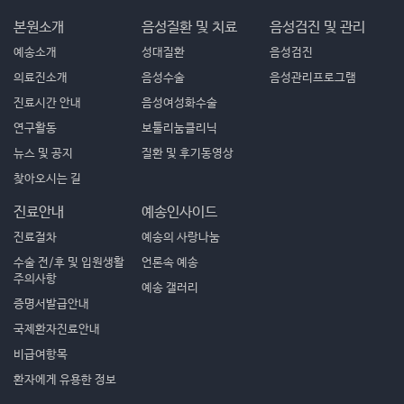
본원소개
음성질환 및 치료
음성검진 및 관리
예송소개
성대질환
음성검진
의료진소개
음성수술
음성관리프로그램
진료시간 안내
음성여성화수술
연구활동
보툴리눔클리닉
뉴스 및 공지
질환 및 후기동영상
찾아오시는 길
진료안내
예송인사이드
진료절차
예송의 사랑나눔
수술 전/후 및 입원생활
언론속 예송
주의사항
예송 갤러리
증명서발급안내
국제환자진료안내
비급여항목
환자에게 유용한 정보