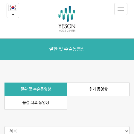
질
본
Toggle
문
환
navigat
내
용
및
바
로
수
가
술
기
질환 및 수술동영상
동
영
상
질환 및 수술동영상
후기 동영상
음성 치료 동영상