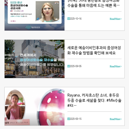
[미국] 50대 중년층도 음성여성화
수술을 통해 마음에 드는 예쁜 목…
2025-10-16
Read More >
새로운 예송이비인후과의 음성여성
화 재수술 방법을 확인해 보세요
2025-09-05
Read More >
Rayana, 카자흐스탄 소녀, 후두유
두종 수술로 새삶을 찾다. #Mls수술
#Kt…
2025-05-15
Read More >