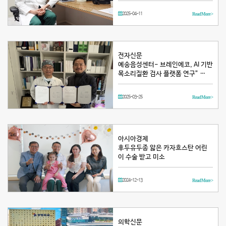
2025-04-11
Read More >
전자신문
예송음성센터- 브레인에코, AI 기반
목소리질환 검사 플랫폼 연구” …
2025-03-25
Read More >
아시아경제
후두유두종 앓은 카자흐스탄 어린
이 수술 받고 미소
2024-12-13
Read More >
의학신문