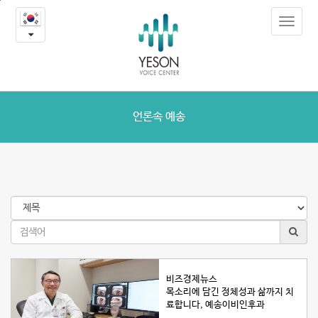
언
본
Toggle
문
론
navigat
내
용
속
바
로
예
가
송
기
언론속 예송
비즈경제뉴스
목소리에 담긴 정체성과 삶까지 치
료합니다, 예송이비인후과