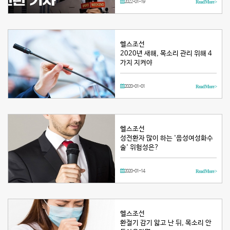
2022-01-19
Read More >
헬스조선
2020년 새해, 목소리 관리 위해 4
가지 지켜야
2020-01-01
Read More >
헬스조선
성전환자 많이 하는 '음성여성화수
술' 위험성은?
2020-01-14
Read More >
헬스조선
환절기 감기 앓고 난 뒤, 목소리 안