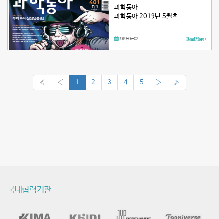
과학동아
과학동아 2019년 5월호
2019-05-02
Read More >
«
‹
1
2
3
4
5
›
»
국내협력기관