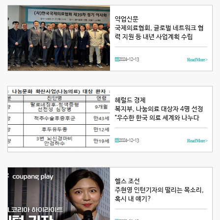
약업신문
국제의료협회, 글로벌 네트워크 협
력 지원 등 내년 사업계획 수립
2024-12-13
Read More >
헤럴드 경제
복지부, 나눔의료 대상자 4명 선정
"우수한 한국 의료 세계와 나누다
2024-12-13
Read More >
헬스 조선
주현영 인턴기자의 떨리는 목소리,
혹시 내 얘기?