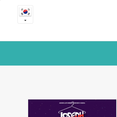
언
본
문
론
내
용
속
바
로
예
가
송
기