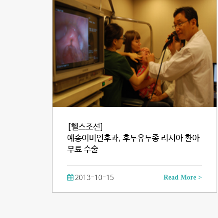
[헬스조선]
예송이비인후과, 후두유두종 러시아 환아
무료 수술
2013-10-15
Read More >