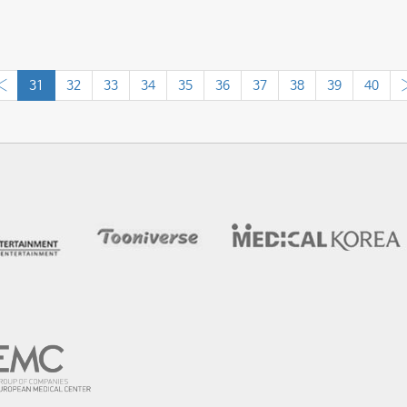
‹
31
32
33
34
35
36
37
38
39
40