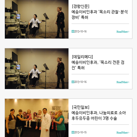
[경향신문]
예송이비인후과 ‘목소리 관찰·분석
장비’ 특허
2013-10-16
Read More >
[데일리메디]
예송이비인후과, ‘목소리 전문 검
진’ 특허
2013-10-16
Read More >
[국민일보]
예송이비인후과, 나눔의료로 소아
후두유두종 어린이 3명 수술
2013-10-15
Read More >