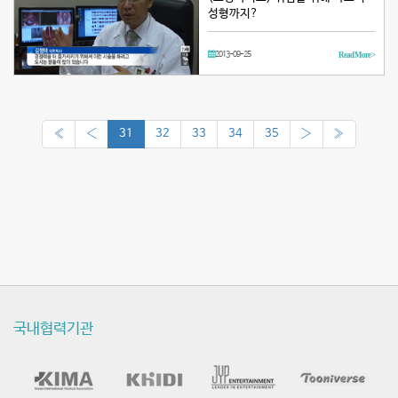
성형까지?
2013-09-25
Read More >
«
‹
31
32
33
34
35
›
»
국내협력기관