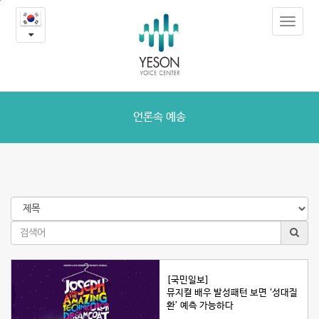
언
본
Toggle
문
론
navigat
내
용
속
바
로
예
가
송
기
언론속 예송
[국민일보]
뮤지컬 배우 발성패턴 보면 ‘성대질
환’ 예측 가능하다