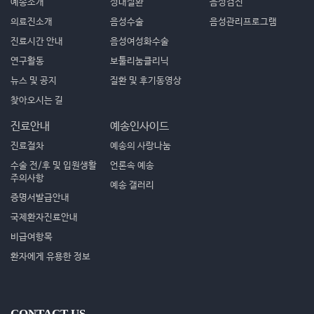
예송소개
성대질환
음성검진
의료진소개
음성수술
음성관리프로그램
진료시간 안내
음성여성화수술
연구활동
보툴리눔클리닉
뉴스 및 공지
질환 및 후기동영상
찾아오시는 길
진료안내
예송인사이드
진료절차
예송의 사랑나눔
수술 전/후 및 입원생활
언론속 예송
주의사항
예송 갤러리
증명서발급안내
국제환자진료안내
비급여항목
환자에게 유용한 정보
CONTACT US