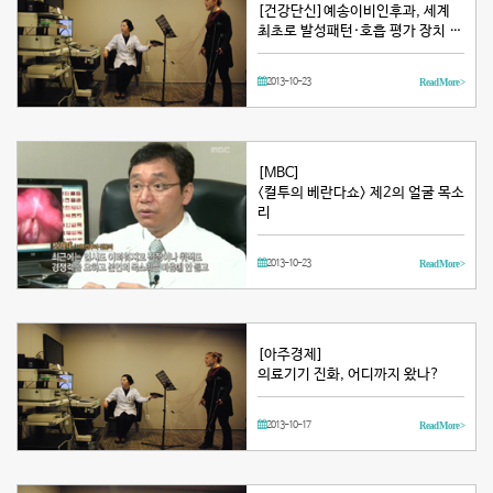
[건강단신]예송이비인후과, 세계
최초로 발성패턴·호흡 평가 장치 …
2013-10-23
Read More >
[MBC]
<컬투의 베란다쇼> 제2의 얼굴 목소
리
2013-10-23
Read More >
[아주경제]
의료기기 진화, 어디까지 왔나?
2013-10-17
Read More >