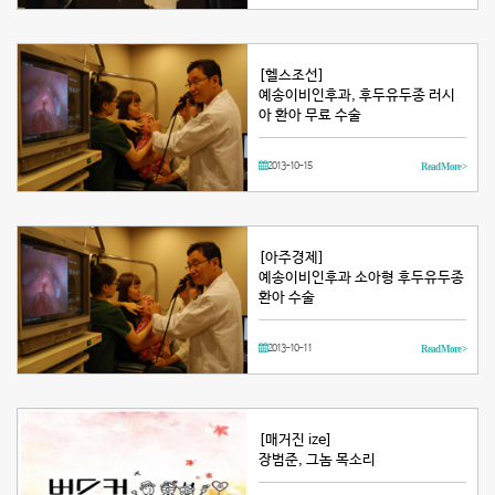
[헬스조선]
예송이비인후과, 후두유두종 러시
아 환아 무료 수술
2013-10-15
Read More >
[아주경제]
예송이비인후과 소아형 후두유두종
환아 수술
2013-10-11
Read More >
[매거진 ize]
장범준, 그놈 목소리