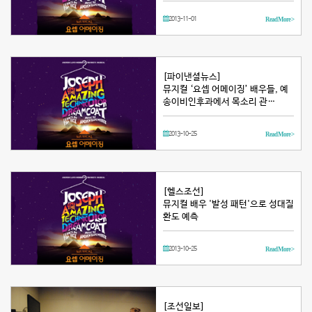
2013-11-01
Read More >
[파이낸셜뉴스]
뮤지컬 ‘요셉 어메이징’ 배우들, 예
송이비인후과에서 목소리 관…
2013-10-25
Read More >
[헬스조선]
뮤지컬 배우 '발성 패턴'으로 성대질
환도 예측
2013-10-25
Read More >
[조선일보]