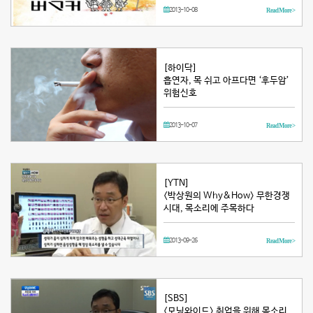
2013-10-08
Read More >
[하이닥]
흡연자, 목 쉬고 아프다면 ‘후두암’
위험신호
2013-10-07
Read More >
[YTN]
<박상원의 Why&How> 무한경쟁
시대, 목소리에 주목하다
2013-09-26
Read More >
[SBS]
<모닝와이드> 취업을 위해 목소리