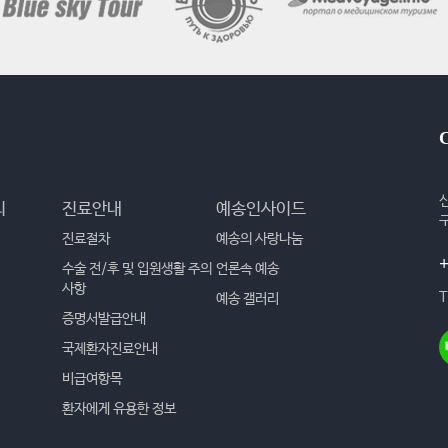
리
진료안내
예송인사이드
진료절차
예송의 사랑나눔
+
수술 전/후 및 입원생활 주의
언론속 예송
사항
T
예송 갤러리
증명서발급안내
국제환자진료안내
비급여항목
환자에게 유용한 정보