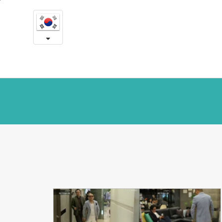
언
본
문
론
내
용
속
바
로
예
가
송
기