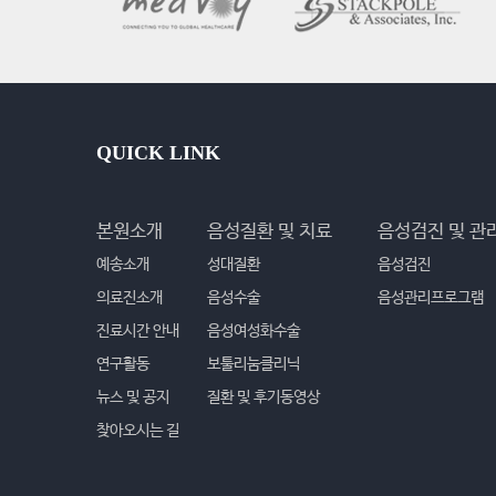
QUICK LINK
본원소개
음성질환 및 치료
음성검진 및 관
예송소개
성대질환
음성검진
의료진소개
음성수술
음성관리프로그램
진료시간 안내
음성여성화수술
연구활동
보툴리눔클리닉
뉴스 및 공지
질환 및 후기동영상
찾아오시는 길