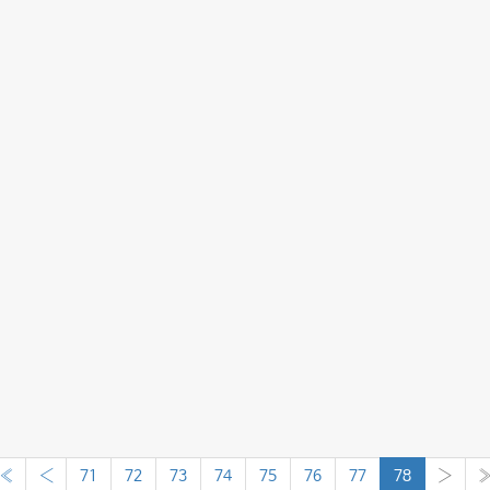
«
‹
71
72
73
74
75
76
77
78
›